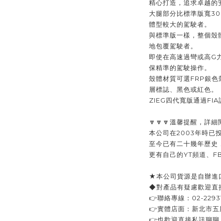
精心打造，追求卓越的
大腿部分比標準版寬30
體型較大的駕駛者。
與標準版一樣，整個殼
地包覆駕駛者。
即使在高速過彎或高G
保精準的駕駛操作。
殼體材質可選FRP銀
層標誌、黑色或紅色。
ZIEG四代寬版通過FI
🔽🔽🔽溫馨提醒，詳細
本公司在2003年時
至今已有二十幾年歷史
更有自己的YT頻道、
★本公司貨源是自辦進
◆對產品有疑慮歡迎直
👉聯絡專線：02-2293
👉實體店面：新北市五
👉也歡迎直接私訊聊