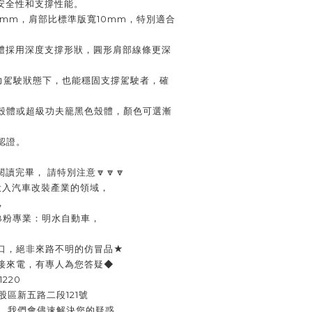
安全性和支撐性能。
mm，肩部比標準版寬10mm，特別適合
體採用深度支撐形狀，圓形肩部線條更深
力駕駛狀態下，也能穩固支撐駕駛者，確
色殼體或超級功夫籠黑色殼體，顏色可選漸
A認證。
閱讀完畢， 請特別注意🔽🔽🔽
已投入汽車改裝產業的領域，
，
FB粉專業：明水自動車，
口，絕非來路不明的仿冒品★
接來電，有專人為您答疑◆
1220
股區新五路二段121號
聊，我們會儘速解決您的疑惑