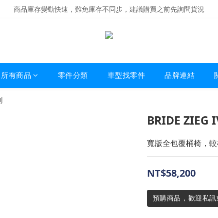
商品庫存變動快速，難免庫存不同步，建議購買之前先詢問貨況
商品庫存變動快速，難免庫存不同步，建議購買之前先詢問貨況
經營超過20年的改裝老字號，安全有保障
商品庫存變動快速，難免庫存不同步，建議購買之前先詢問貨況
所有商品
零件分類
車型找零件
品牌連結
列
BRIDE ZIEG 
寬版全包覆桶椅，較
NT$58,200
預購商品，歡迎私訊或來