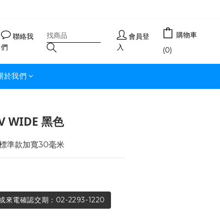
購物車
聯絡我
會員登
們
入
(0)
關於我們
IV WIDE 黑色
標準款加寬30毫米
電確認交期：02-2293-1220